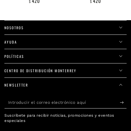
420
420
$
Precio
$
Precio
regular
regular
NOSOTROS
AYUDA
POLÍTICAS
CENTRO DE DISTRIBUCIÓN MONTERREY
NEWSLETTER
Introducir
el
Suscríbete para recibir noticias, promociones y eventos
correo
especiales
electrónico