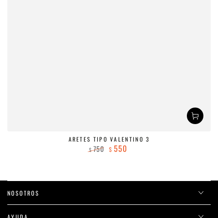
ARETES TIPO VALENTINO 3
550
750
$
$
Precio
Precio
regular
de
venta
NOSOTROS
AYUDA