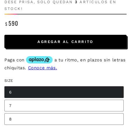
DESE PRISA, SOLO QUEDAN
3
ARTÍCULOS EN
STOCK!
590
$
Precio
regular
AGREGAR AL CARRITO
SIZE
6
7
8