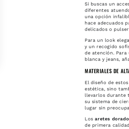
Si buscas un acce
diferentes atuend
una opción infali
hace adecuados p
delicados o pulser
Para un look eleg
y un recogido sofi
de atención. Para 
blanca y jeans, añ
MATERIALES DE AL
El diseño de esto
estética, sino ta
llevarlos durante 
su sistema de cie
lugar sin preocup
Los
aretes dorad
de primera calidad