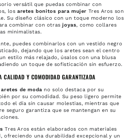
sorio versátil que puedas combinar con
os, los
aretes bonitos para mujer
Tres Aros son
ble. Su diseño clásico con un toque moderno los
ara combinar con otras
joyas
, como collares
as minimalistas.
ante, puedes combinarlos con un vestido negro
sticado, dejando que los aretes sean el centro
un estilo más relajado, úsalos con una blusa
adiendo un toque de sofisticación sin esfuerzo.
TA CALIDAD Y COMODIDAD GARANTIZADA
s
aretes de moda
no solo destaca por su
mbién por su comodidad. Su peso ligero permite
todo el día sin causar molestias, mientras que
rre seguro garantiza que se mantengan en su
aciones.
os
Tres Aros están elaborados con materiales
, ofreciendo una durabilidad excepcional y un