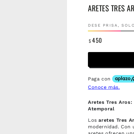
ARETES TRES A
DESE PRISA, SO
450
$
Precio
regular
Aretes Tres Aros:
Atemporal
Los
aretes Tres A
modernidad. Con u
aretes ofrecen un