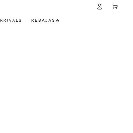
Iniciar
Carrito
sesión
RRIVALS
REBAJAS🔥