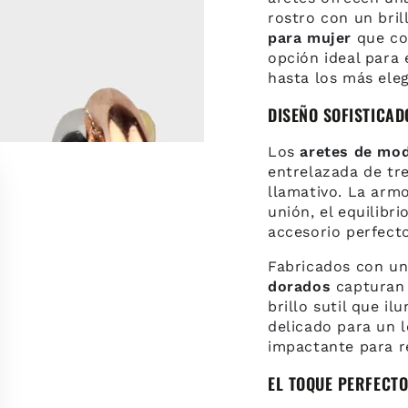
rostro con un bril
para mujer
que com
opción ideal para 
hasta los más ele
DISEÑO SOFISTICAD
Los
aretes de mo
entrelazada de tr
llamativo. La armo
unión, el equilibri
accesorio perfecto
Fabricados con un
dorados
capturan 
brillo sutil que i
delicado para un l
impactante para r
EL TOQUE PERFECTO