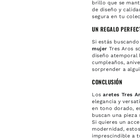
brillo que se man
de diseño y calida
segura en tu cole
UN REGALO PERFEC
Si estás buscando
mujer
Tres Aros so
diseño atemporal l
cumpleaños, anive
sorprender a algui
CONCLUSIÓN
Los
aretes Tres A
elegancia y versat
en tono dorado, e
buscan una pieza 
Si quieres un acce
modernidad, esto
imprescindible a t