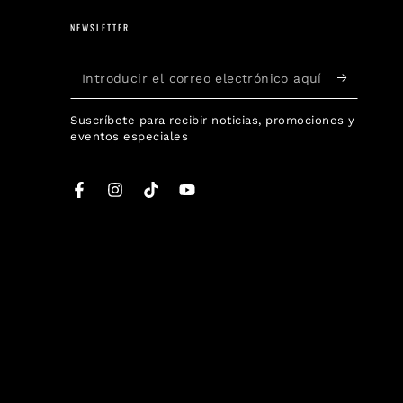
NEWSLETTER
Introducir
el
Suscríbete para recibir noticias, promociones y
correo
eventos especiales
electrónico
aquí
Facebook
Instagram
TikTok
YouTube