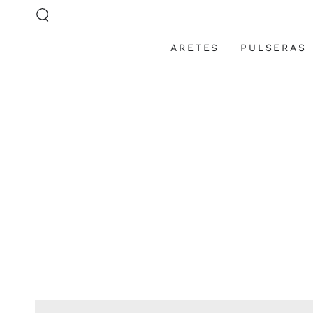
IR AL
CONTENIDO
ARETES
PULSERAS
IR A LA