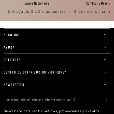
Envíos Nacionales
Cambios y Devoluci
Entrega de 3 a 5 días hábiles
Gratis de forma muy
NOSOTROS
AYUDA
POLÍTICAS
CENTRO DE DISTRIBUCIÓN MONTERREY
NEWSLETTER
Introducir
el
Suscríbete para recibir noticias, promociones y eventos