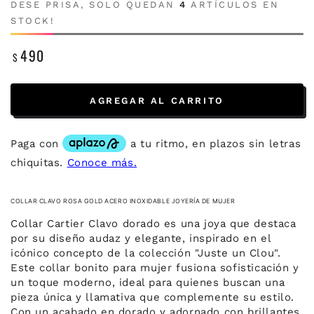
DESE PRISA, SOLO QUEDAN
4
ARTÍCULOS EN
STOCK!
490
$
Precio
regular
AGREGAR AL CARRITO
COLLAR CLAVO ROSA GOLD ACERO INOXIDABLE JOYERÍA DE MUJER
Collar Cartier Clavo dorado es una joya que destaca
por su diseño audaz y elegante, inspirado en el
icónico concepto de la colección "Juste un Clou".
Este collar bonito para mujer fusiona sofisticación y
un toque moderno, ideal para quienes buscan una
pieza única y llamativa que complemente su estilo.
Con un acabado en dorado y adornado con brillantes