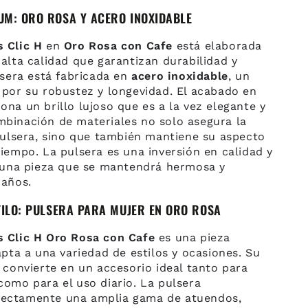
UM: ORO ROSA Y ACERO INOXIDABLE
 Clic H
en
Oro Rosa con Cafe
está elaborada
alta calidad que garantizan durabilidad y
lsera está fabricada en
acero inoxidable
, un
 por su robustez y longevidad. El acabado en
na un brillo lujoso que es a la vez elegante y
binación de materiales no solo asegura la
 pulsera, sino que también mantiene su aspecto
iempo. La pulsera es una inversión en calidad y
o una pieza que se mantendrá hermosa y
 años.
TILO: PULSERA PARA MUJER EN ORO ROSA
 Clic H Oro Rosa con Cafe
es una pieza
apta a una variedad de estilos y ocasiones. Su
 convierte en un accesorio ideal tanto para
como para el uso diario. La pulsera
ectamente una amplia gama de atuendos,