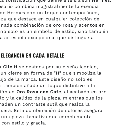
 la sofisticación que define a la Maison Hermes.
esorio combina magistralmente la esencia
o de Hermes con un toque contemporáneo,
eza que destaca en cualquier colección de
efinada combinación de oro rosa y acentos en
 no solo es un símbolo de estilo, sino también
a artesanía excepcional que distingue a
: ELEGANCIA EN CADA DETALLE
 Clic H
se destaca por su diseño icónico,
un cierre en forma de "H" que simboliza la
 lujo de la marca. Este diseño no solo es
e también añade un toque distintivo a la
sión en
Oro Rosa con Cafe
, el acabado en oro
llo y la calidez de la pieza, mientras que los
ñaden un contraste sutil que realza la
ulsera. Esta combinación de colores asegura
a una pieza llamativa que complementa
con estilo y gracia.