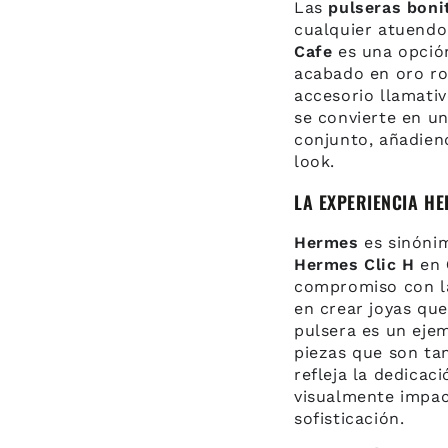
Las
pulseras boni
cualquier atuendo
Cafe
es una opción
acabado en oro ro
accesorio llamativ
se convierte en un
conjunto, añadien
look.
LA EXPERIENCIA HE
Hermes
es sinónim
Hermes Clic H
en
compromiso con la
en crear joyas qu
pulsera es un ejem
piezas que son ta
refleja la dedicac
visualmente impact
sofisticación.