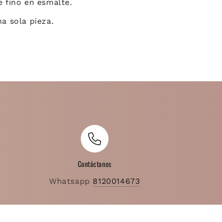
e fino en esmalte.
na sola pieza.
Contáctanos
Whatsapp
8120014673