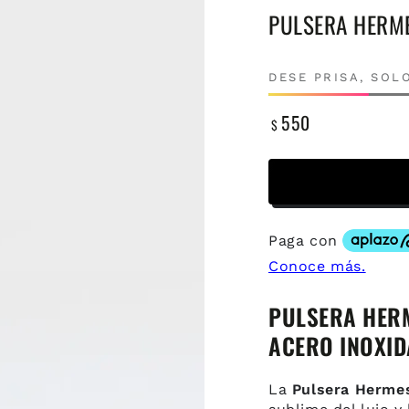
PULSERA HERME
DESE PRISA, SO
550
$
Precio
regular
PULSERA HERM
ACERO INOXID
La
Pulsera Hermes