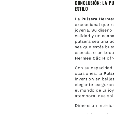
CONCLUSIÓN: LA PU
ESTILO
La
Pulsera Hermes
excepcional que re
joyería. Su diseño
calidad y un acab
pulsera sea una ad
sea que estés bus
especial o un toqu
Hermes Clic H
ofr
Con su capacidad 
ocasiones, la
Puls
inversión en belle
elegante aseguran
el mundo de la joy
atemporal que sol
Dimensión interior