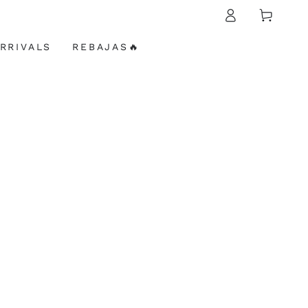
Carrito
sesión
RRIVALS
REBAJAS🔥