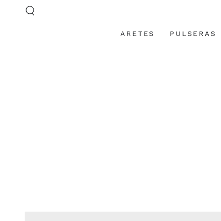
IR AL
CONTENIDO
ARETES
PULSERAS
IR A LA