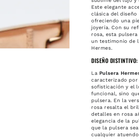
sublime del lujo y
Este elegante acc
clásica del diseñ
ofreciendo una pi
joyería. Con su r
rosa, esta pulsera
un testimonio de l
Hermes.
DISEÑO DISTINTIVO
La
Pulsera Hermes
caracterizado por 
sofisticación y el
funcional, sino qu
pulsera. En la ver
rosa resalta el bri
detalles en rosa a
elegancia de la p
que la pulsera se
cualquier atuendo 